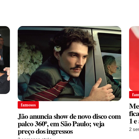
fam
Mes
famosos
fic
Jão anuncia show de novo disco com
1 e
palco 360º, em São Paulo; veja
preço dos ingressos
2 se