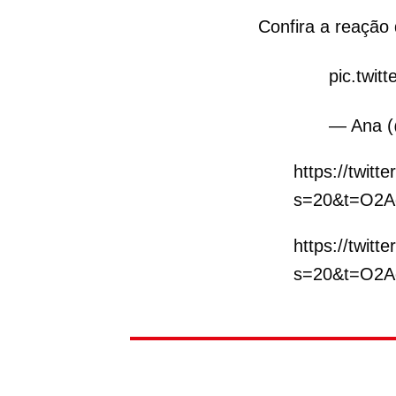
Confira a reação 
pic.twit
— Ana 
https://twit
s=20&t=O2A
https://twit
s=20&t=O2A