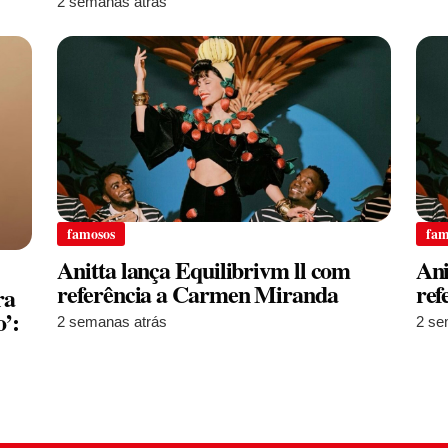
2 semanas atrás
famosos
fam
Anitta lança Equilibrivm ll com
Ani
referência a Carmen Miranda
ref
ra
’:
2 semanas atrás
2 se