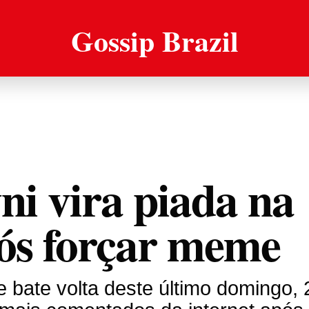
Gossip Brazil
i vira piada na
pós forçar meme
e bate volta deste último domingo, 