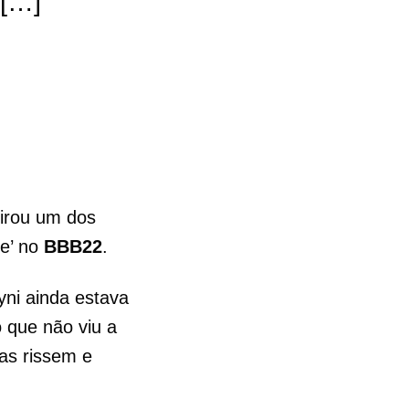
 […]
virou um dos
me’ no
BBB22
.
yni ainda estava
o que não viu a
oas rissem e