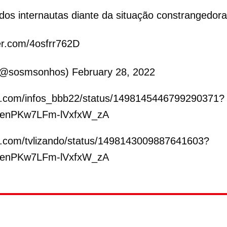
dos internautas diante da situação constrangedora
ter.com/4osfrr762D
(@sosmsonhos)
February 28, 2022
ter.com/infos_bbb22/status/1498145446799290371?
enPKw7LFm-lVxfxW_zA
ter.com/tvlizando/status/1498143009887641603?
enPKw7LFm-lVxfxW_zA