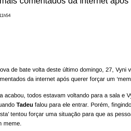
 mais comentados da internet após
 11h54
rova de bate volta deste último domingo, 27, Vyni 
mentados da internet após querer forçar um ‘me
a acabou, todos estavam voltando para a sala e V
quando
Tadeu
falou para ele entrar. Porém, fingind
sta’ tentou forçar uma situação para que as pess
em meme.