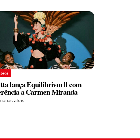
osos
tta lança Equilibrivm ll com
erência a Carmen Miranda
manas atrás