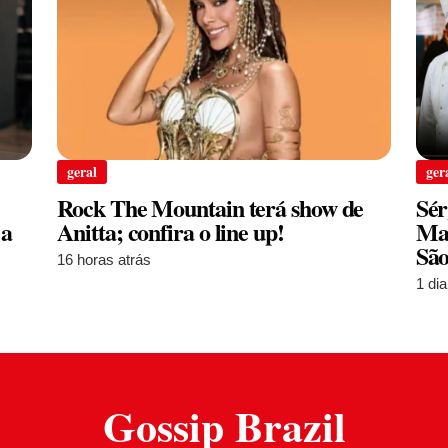
geral
ger
Rock The Mountain terá show de
Sér
 a
Anitta; confira o line up!
Man
São
16 horas atrás
1 dia
Gossip Brazil