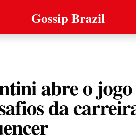
Gossip Brazil
tini abre o jogo 
safios da carreir
luencer