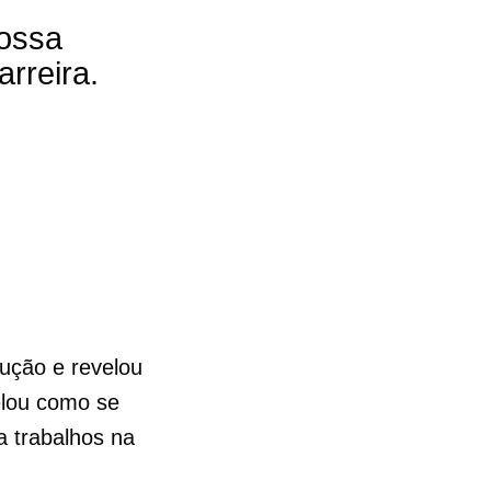
nossa
arreira.
dução e revelou
velou como se
a trabalhos na