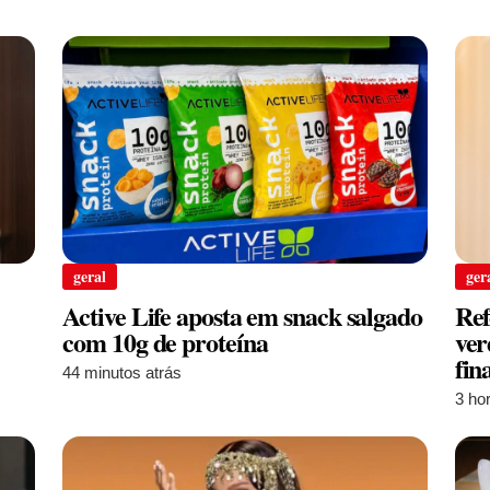
geral
ger
Active Life aposta em snack salgado
Ref
com 10g de proteína
ver
fin
44 minutos atrás
3 ho