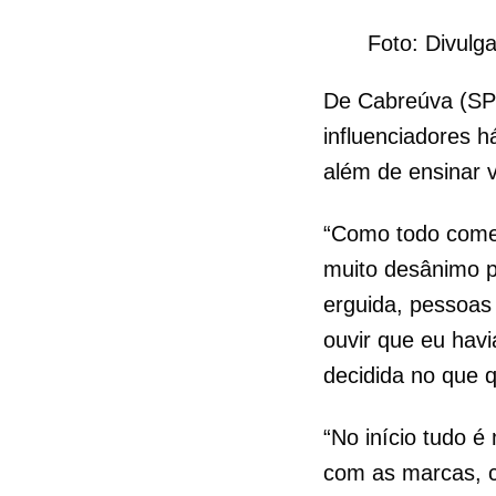
Foto: Divulg
De Cabreúva (SP)
influenciadores h
além de ensinar v
“Como todo começ
muito desânimo p
erguida, pessoas
ouvir que eu havi
decidida no que q
“No início tudo 
com as marcas, c