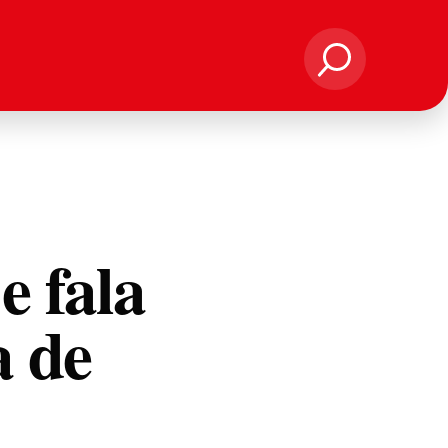
e fala
a de