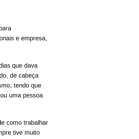
para
ionais e empresa,
 dias que dava
ndo, de cabeça
smo, tendo que
s sou uma pessoa
de como trabalhar
pre tive muito