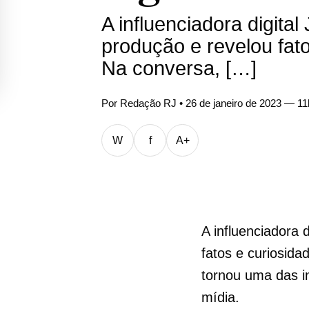
A influenciadora digita
produção e revelou fato
Na conversa, […]
Por
Redação RJ
• 26 de janeiro de 2023 — 1
W
f
A+
A influenciadora 
fatos e curiosida
tornou uma das i
mídia.