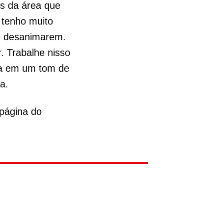
os da área que
 tenho muito
e desanimarem.
. Trabalhe nisso
ra em um tom de
a.
 página do