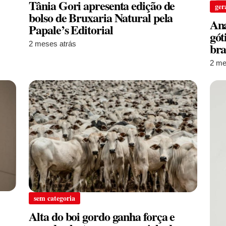
Tânia Gori apresenta edição de
ger
bolso de Bruxaria Natural pela
Ana
Papale’s Editorial
gót
2 meses atrás
bra
2 me
sem categoria
Alta do boi gordo ganha força e