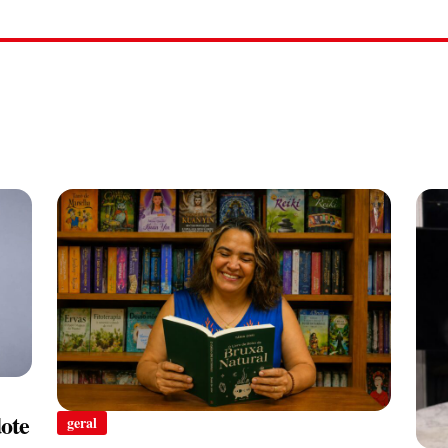
ote
geral