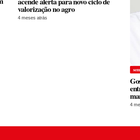
em
acende alerta para novo ciclo de
valorização no agro
4 meses atrás
sem
Gos
ent
ma
4 me