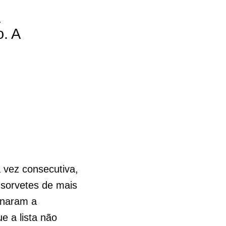
a
. A
 vez consecutiva,
 sorvetes de mais
inaram a
e a lista não