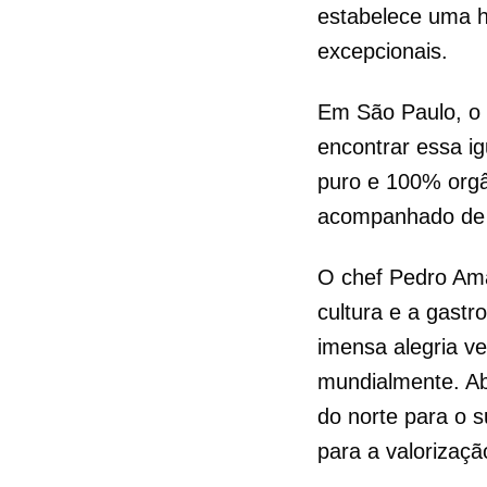
estabelece uma h
excepcionais.
Em São Paulo, o 
encontrar essa ig
puro e 100% orgâ
acompanhado de ca
O chef Pedro Ama
cultura e a gast
imensa alegria v
mundialmente. Ab
do norte para o 
para a valorizaçã