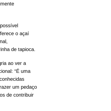
almente
possível
ferece o açaí
nal,
inha de tapioca.
ria ao ver a
cional: “É uma
econhecidas
trazer um pedaço
s de contribuir