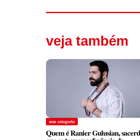
veja também
sem categoria
Quem é Ranier Gulusian, sacerd