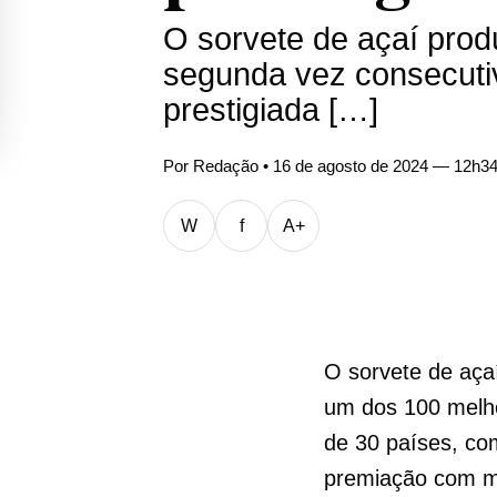
O sorvete de açaí produ
segunda vez consecuti
prestigiada […]
Por
Redação
• 16 de agosto de 2024 — 12h3
W
f
A+
O sorvete de açaí
um dos 100 melhor
de 30 países, co
premiação com ma