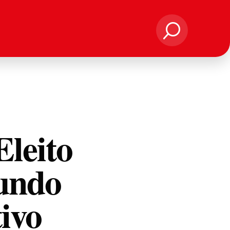
Eleito
undo
ivo