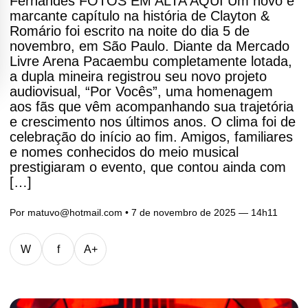
Fernandes FOTOS EM ALTA AQUI Um novo e
marcante capítulo na história de Clayton &
Romário foi escrito na noite do dia 5 de
novembro, em São Paulo. Diante da Mercado
Livre Arena Pacaembu completamente lotada,
a dupla mineira registrou seu novo projeto
audiovisual, “Por Vocês”, uma homenagem
aos fãs que vêm acompanhando sua trajetória
e crescimento nos últimos anos. O clima foi de
celebração do início ao fim. Amigos, familiares
e nomes conhecidos do meio musical
prestigiaram o evento, que contou ainda com
[…]
Por
matuvo@hotmail.com
• 7 de novembro de 2025 — 14h11
W
f
A+