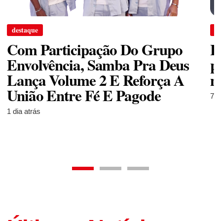
destaque
d
Com Participação Do Grupo
L
Envolvência, Samba Pra Deus
p
Lança Volume 2 E Reforça A
m
União Entre Fé E Pagode
7 d
1 dia atrás