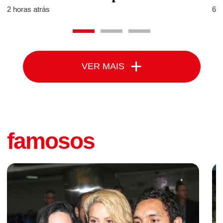
2 horas atrás
6 h
+
VER MAIS
famosos