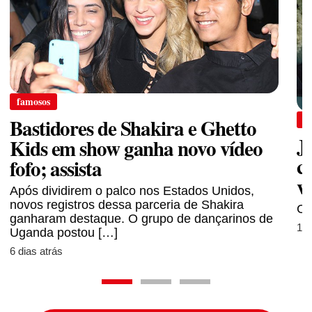
famosos
f
Bastidores de Shakira e Ghetto
J
Kids em show ganha novo vídeo
c
fofo; assista
v
Após dividirem o palco nos Estados Unidos,
novos registros dessa parceria de Shakira
Co
ganharam destaque. O grupo de dançarinos de
1 
Uganda postou […]
6 dias atrás