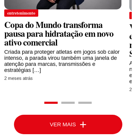
entretenimento
e
Copa do Mundo transforma
​
pausa para hidratação em novo
e
ativo comercial
n
S
Criada para proteger atletas em jogos sob calor
intenso, a parada virou também uma janela de
A 
atenção para marcas, transmissões e
no
estratégias […]
es
2 meses atrás
e 
2 
+
VER MAIS