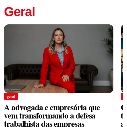
Geral
geral
g
A advogada e empresária que
C
vem transformando a defesa
t
trabalhista das empresas
a